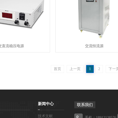
交直流稳压电源
交流恒流源
首页
上一页
1
2
下一
新闻中心
联系我们
技术文献
手机：18912128576