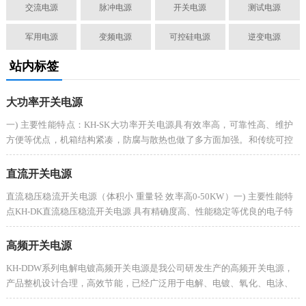
交流电源
脉冲电源
开关电源
测试电源
军用电源
变频电源
可控硅电源
逆变电源
站内标签
大功率开关电源
一) 主要性能特点：KH-SK大功率开关电源具有效率高，可靠性高、维护
方便等优点，机箱结构紧凑，防腐与散热也做了多方面加强。和传统可控
硅电源相比节电20%-30%。该系列电源具有恒压、恒流工作模式自动...
直流开关电源
直流稳压稳流开关电源（体积小 重量轻 效率高0-50KW）一) 主要性能特
点KH-DK直流稳压稳流开关电源 具有精确度高、性能稳定等优良的电子特
性和 体积小、重量轻，效率高，响应速度快等一系列优点。...
高频开关电源
KH-DDW系列电解电镀高频开关电源是我公司研发生产的高频开关电源，
产品整机设计合理，高效节能，已经广泛用于电解、电镀、氧化、电泳、
实验、光电、冶炼、加热、化成、腐蚀、污水处理等各种领域。