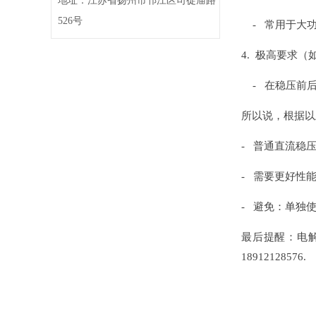
地址：江苏省扬州市邗江区司徒庙路
526号
- 常用于大功
4. 极高要求（
- 在稳压前后
所以说，根据以
- 普通直流稳压
- 需要更好性能
- 避免：单独
最后提醒：电解
18912128576.