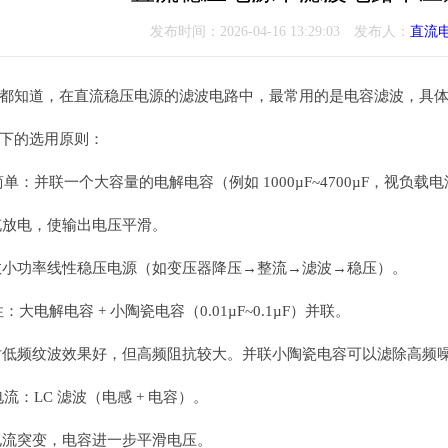
发布时间：2026-04-16 13:29:03 发布人：
直流
都知道，在直流稳压电源的滤波电路中，最常用的是电容滤波，具
下的选用原则：
简单：并联一个大容量的电解电容（例如 1000µF~4700µF，视负载
充放电，使输出电压平滑。
小功率线性稳压电源（如变压器降压→整流→滤波→稳压）。
：大电解电容 + 小陶瓷电容（0.01µF~0.1µF）并联。
低频纹波效果好，但高频阻抗较大。并联小陶瓷电容可以滤除高频
电流：LC 滤波（电感 + 电容）。
流突变，电容进一步平滑电压。